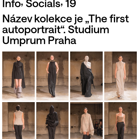
,
,
Info
Socials
19
Název kolekce je „The first
autoportrait“. Studium
Umprum Praha