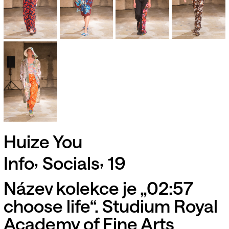
Huize You
,
,
Info
Socials
19
Název kolekce je „02:57
choose life“. Studium Royal
Academy of Fine Arts