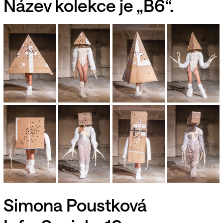
Název kolekce je „B6“.
Simona Poustková
,
,